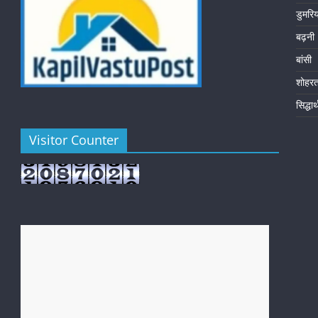
डुमरि
बढ़नी
बांसी
शोहर
सिद्धा
Visitor Counter