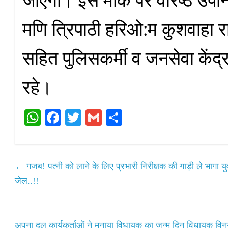
मणि त्रिपाठी हरिओ:म कुशवाहा र
सहित पुलिसकर्मी व जनसेवा केंद
रहे।
W
Fa
T
G
S
ha
ce
wi
m
ha
ts
bo
tte
ail
re
A
ok
r
←
गजब! पत्नी को लाने के लिए प्रभारी निरीक्षक की गाड़ी ले भागा
pp
जेल..!!
अपना दल कार्यकर्ताओं ने मनाया विधायक का जन्म दिन विधायक विनय व