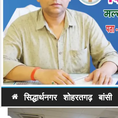
सिद्धार्थनगर
शोहरतगढ़
बांसी