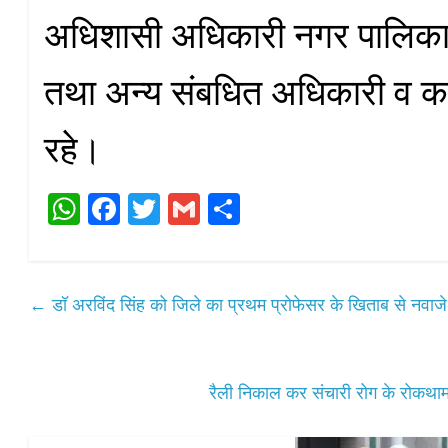
अधिशासी अधिकारी नगर पालिका
तथा अन्य संबधित अधिकारी व कर्
रहे।
W
Fa
T
G
S
ha
ce
wi
m
ha
ts
bo
tte
ail
re
A
ok
r
←
डॉ अरविंद सिंह को जिले का प्रथम प्रोफेसर के खिताब से नवाज
pp
रैली निकाल कर संचारी रोग के रोकथाम