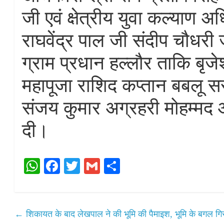
जी एवं क्षेत्रीय युवा कल्याण अ
राघवेंद्र पाल जी संदीप चौधरी
ग्राम प्रधान हल्लौर ताकि बृज
महापूजा राशिद कप्तान बबलू स
संजय कुमार अग्रहरी मोहम्मद 
दी।
W
Fa
T
G
S
ha
ce
wi
m
ha
ts
bo
tte
ail
re
A
ok
r
←
शिकायत के बाद लेखपाल ने की भूमि की पैमाइश, भूमि के बगल गिर