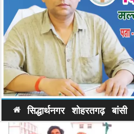
सिद्धार्थनगर
शोहरतगढ़
बांसी