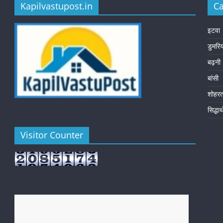
Kapilvastupost.in
Ca
इटवा
डुमरि
बढ़नी
बांसी
शोहर
सिद्धा
Visitor Counter