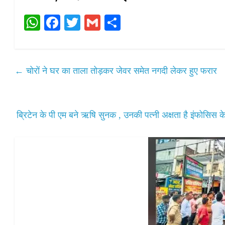
W
Fa
T
G
S
ha
ce
wi
m
ha
ts
bo
tte
ail
re
A
ok
r
←
चोरों ने घर का ताला तोड़कर जेवर समेत नगदी लेकर हुए फरार
pp
ब्रिटेन के पी एम बने ऋषि सुनक , उनकी पत्नी अक्षता है इंफोसिस के