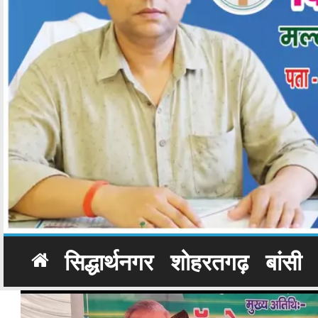
सिद्धार्थनगर
शोहरतगढ़
बांसी