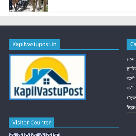
Kapilvastupost.in
Ca
इटवा
डुमरि
बढ़नी
बांसी
शोहर
सिद्धा
Visitor Counter