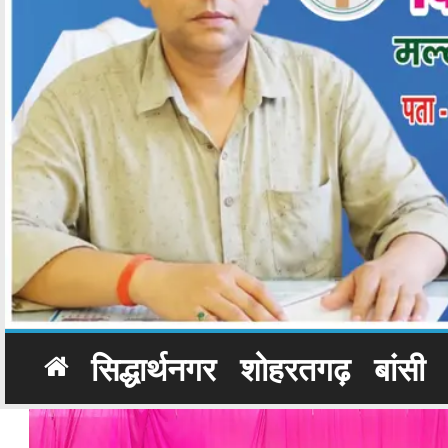
सिद्धार्थनगर
शोहरतगढ़
बांसी