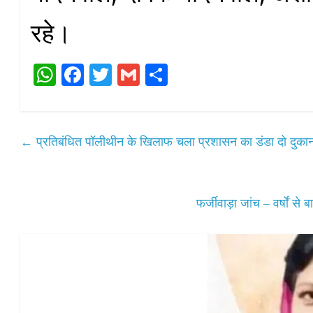
रहे।
W
Fa
T
G
S
ha
ce
wi
m
ha
ts
bo
tte
ail
re
A
ok
r
←
प्रतिबंधित पॉलीथीन के खिलाफ चला प्रशासन का डंडा दो दुकानदा
pp
फर्जीवाड़ा जांच – वर्षों स