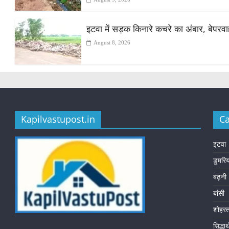
इटवा में सड़क किनारे कचरे का अंबार, बेपरव
August 8, 2026
Kapilvastupost.in
Ca
इटवा
डुमरि
बढ़नी
बांसी
शोहर
सिद्धा