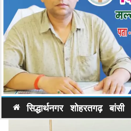
सिद्धार्थनगर
शोहरतगढ़
बांसी