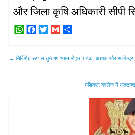
और जिला कृषि अधिकारी सीपी सि
W
Fa
T
G
S
ha
ce
wi
m
ha
ts
bo
tte
ail
re
A
ok
r
←
निर्विरोध रूप से चुने गए श्याम मोहन पाठक, अध्यक्ष और सत्येन्द्र कु
pp
मेडिकल कालेज में भ्रष्टाच